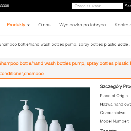
33308
Sea
Produkty
O nas
Wycieczka po fabryce
Kontrol
Shampoo bottle/hand wash bottles pump, spray bottles plastic Bottle 
Shampoo bottle/hand wash bottles pump, spray bottles plastic B
Conditioner,shampoo
Szczegóły Pro
Place of Origin:
Nazwa handlowa
Orzecznictwo:
Model Number:
Zapłata: