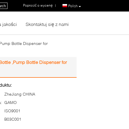
Poprosić o wycenę
|
rch
Polish
a jakości
Skontaktuj się z nami
,Pump Bottle Dispenser for
ottle ,Pump Bottle Dispenser for
duktu:
ZheJiang CHINA
:
GAMO
ISO9001
B03C001