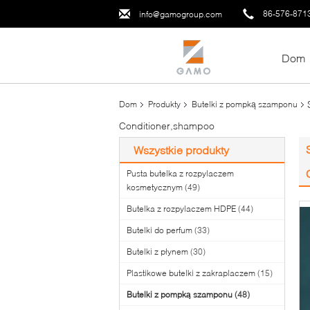
86-576-871
info@gamogroup.com
Dom
Dom
Produkty
Butelki z pompką szamponu
Conditioner,shampoo
Wszystkie produkty
Pusta butelka z rozpylaczem
kosmetycznym
(49)
Butelka z rozpylaczem HDPE
(44)
Butelki do perfum
(33)
Butelki z płynem
(30)
Plastikowe butelki z zakraplaczem
(15)
Butelki z pompką szamponu
(48)