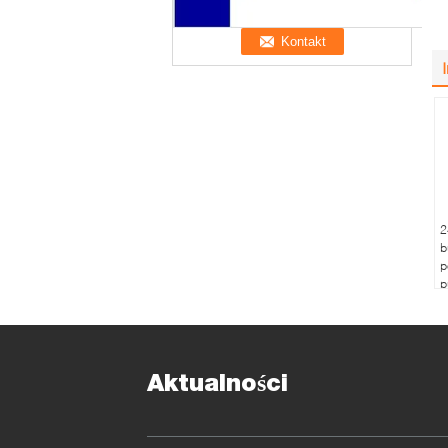
2
b
p
p
w
n
n
Aktualności