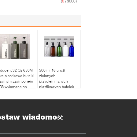
(
0
/ 3000)
oducent 32 Oz 650Ml
500 ml 16 uncji
te plastikowe butelki
zielonych
czarnym szamponem
przyciemnianych
TG wykonane na
plastikowych butelek
mówienie
dla zwierząt domowych
do zestawu
szamponów
ostaw wiadomość