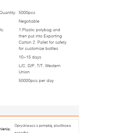
uantity:
5000pcs
Negotiable
ls:
1.Plastic polybag and
then put into Exporting
Carton 2. Pallet for safety
for customize bottles
10~15 days
L/C, D/P, T/T, Western
Union
50000pcs per day
Opryskiwacz z pompką, plastikowa
nienia:
nasadka