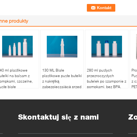
Inne produkty
40 ml plastikowe
130 ML Białe
280 ml pustych
Pr
utelki na balsam z
plastikowe puste butelki
przezroczystych
Pus
ompkami, szczelne,
z nakrętką
butelek po szamponie z
z 
uste białe
zabezpieczającą przed
pompkami, bez BPA,
PE
ielokrotnego
manipulacją -
lekkich butelek, butelek
za
apełniania, bez BPA
pojemniki
do mycia ciała pod
a szampon
wielokrotnego użytku,
prysznic
butelki toaletowe,
butelki kosmetyczne
Skontaktuj się z nami
Z