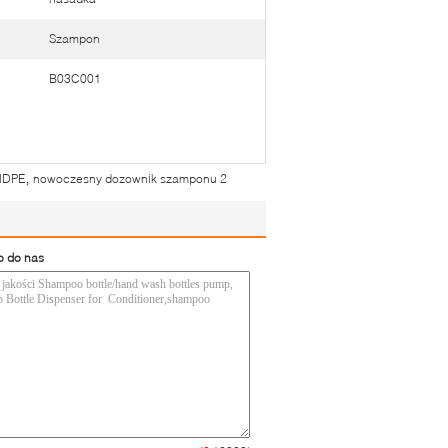
Szampon
B03C001
,
 HDPE
nowoczesny dozownik szamponu 2
o do nas