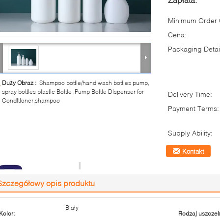
Minimum Order Q
Cena:
Packaging Detai
Duży Obraz :
Shampoo bottle/hand wash bottles pump,
spray bottles plastic Bottle ,Pump Bottle Dispenser for
Delivery Time:
Conditioner,shampoo
Payment Terms:
Supply Ability:
Kontakt
Szczegółowy opis produktu
Biały
Kolor:
Rodzaj uszczel