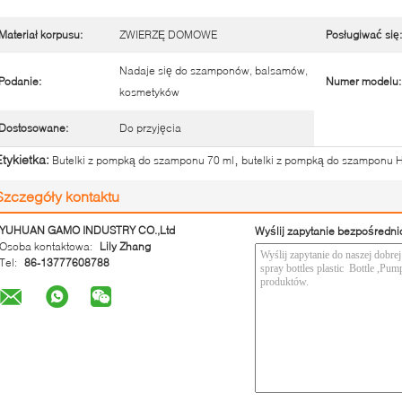
Materiał korpusu:
ZWIERZĘ DOMOWE
Posługiwać się:
Nadaje się do szamponów, balsamów,
Podanie:
Numer modelu:
kosmetyków
Dostosowane:
Do przyjęcia
,
Etykietka:
Butelki z pompką do szamponu 70 ml
butelki z pompką do szamponu
Szczegóły kontaktu
YUHUAN GAMO INDUSTRY CO.,Ltd
Wyślij zapytanie bezpośredni
Osoba kontaktowa:
Lily Zhang
Tel:
86-13777608788